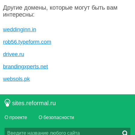
Другие домены, которые могут быть вам
интересны:
weddinginn.in
rob56.typeform.com
drivee.ru
brandingxperts.net
websols.pk
sites.reformal.ru
О проекте
О безопасности