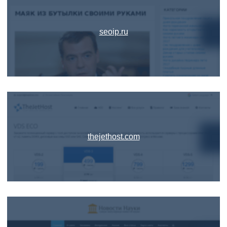
seoip.ru
thejethost.com