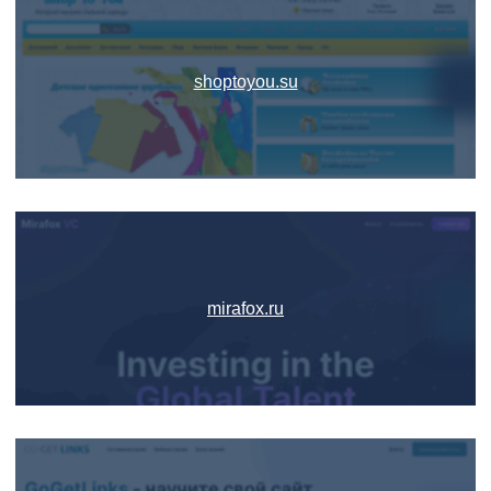
shoptoyou.su
mirafox.ru