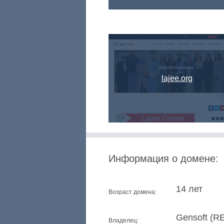
lajee.org
Информация о домене:
14 лет
Возраст домена:
Gensoft (
Владелец: