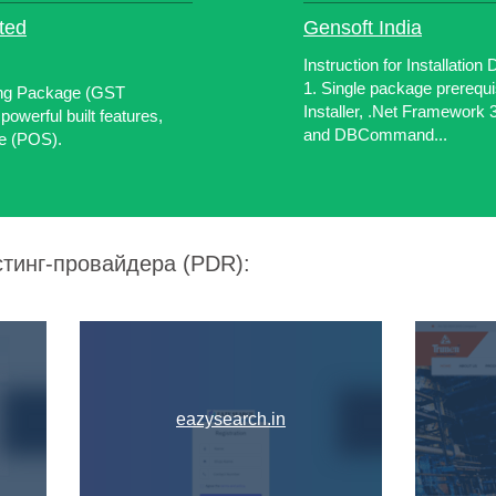
ted
Gensoft India
Instruction for Installatio
1. Single package prerequ
ing Package (GST
Installer, .Net Framework
owerful built features,
and DBCommand...
le (POS).
стинг-провайдера (PDR):
eazysearch.in