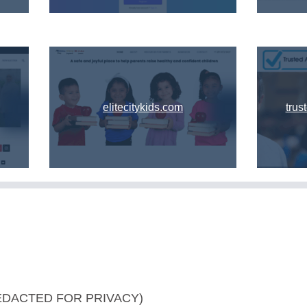
elitecitykids.com
trus
REDACTED FOR PRIVACY)