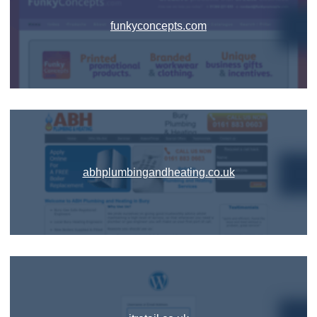
funkyconcepts.com
abhplumbingandheating.co.uk