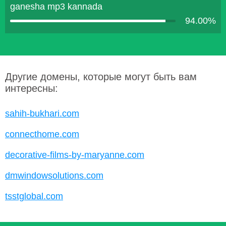
ganesha mp3 kannada
94.00%
Другие домены, которые могут быть вам
интересны:
sahih-bukhari.com
connecthome.com
decorative-films-by-maryanne.com
dmwindowsolutions.com
tsstglobal.com