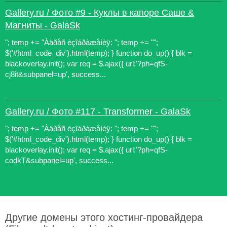
Gallery.ru / Фото #9 - Куклы в капоре Саше &
Магниты - GalaSk
"; temp += "Àäðåñ èçîáðàæåíèÿ: "; temp += "";
$('#html_code_div').html(temp); } function do_up() { blk =
blackoverlay.init(); var req = $.ajax({ url:'?ph=qfS-
cj8it&subpanel=up', success...
Gallery.ru / Фото #117 - Transformer - GalaSk
"; temp += "Àäðåñ èçîáðàæåíèÿ: "; temp += "";
$('#html_code_div').html(temp); } function do_up() { blk =
blackoverlay.init(); var req = $.ajax({ url:'?ph=qfS-
codkT&subpanel=up', success...
Другие домены этого хостинг-провайдера