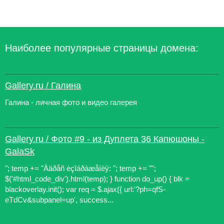
Наиболее популярные страницы домена:
Gallery.ru / Галина
Галина - личная фото и видео галерея
Gallery.ru / Фото #9 - из Дуплета 36 Капюшоны -
GalaSk
"; temp += "Àäðåñ èçîáðàæåíèÿ: "; temp += "";
$('#html_code_div').html(temp); } function do_up() { blk =
blackoverlay.init(); var req = $.ajax({ url:'?ph=qfS-
eTdCv&subpanel=up', success...