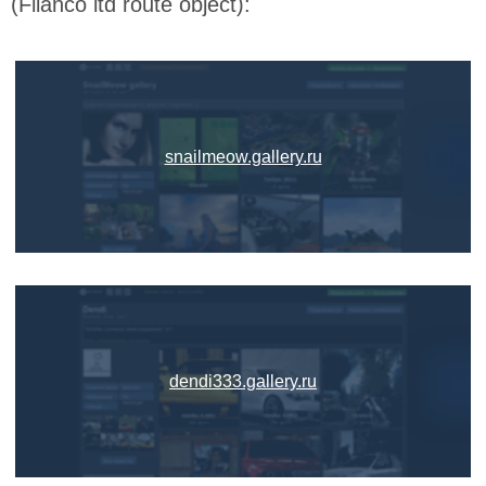
(Filanco ltd route object):
snailmeow.gallery.ru
dendi333.gallery.ru