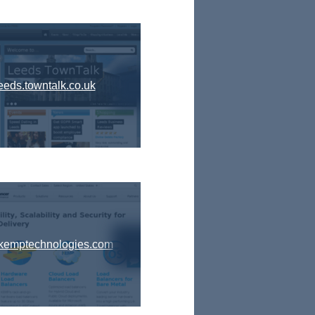
eeds.towntalk.co.uk
kemptechnologies.com