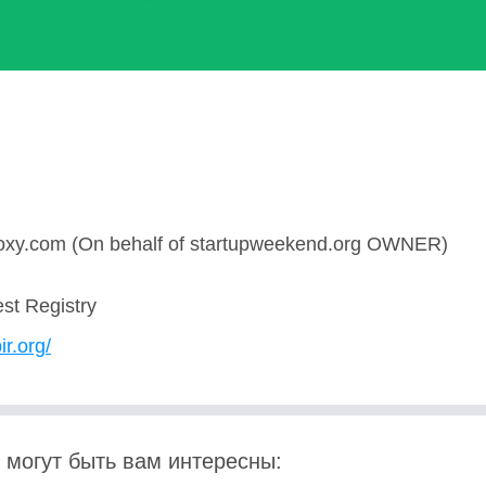
roxy.com (On behalf of startupweekend.org OWNER)
est Registry
ir.org/
 могут быть вам интересны: