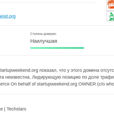
kend.org
Степень доверия:
Наилучшая
startupweekend.org показал, что у этого домена отсутс
та неизвестна. Лидирующую позицию по доле трафи
тся On behalf of startupweekend.org OWNER (c/o who
e | Techstars