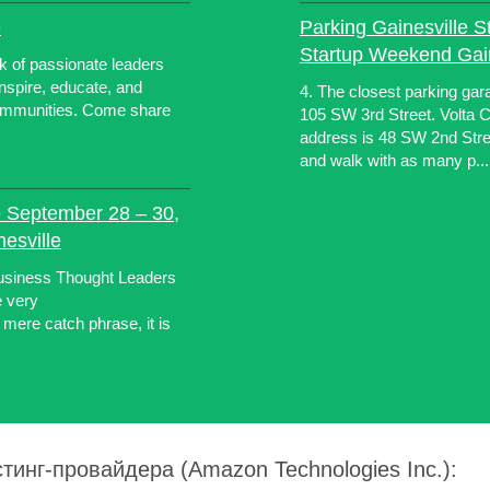
e
Parking Gainesville 
Startup Weekend Gain
k of passionate leaders
nspire, educate, and
4. The closest parking ga
ommunities. Come share
105 SW 3rd Street. Volta Co
address is 48 SW 2nd S
and walk with as many p...
e September 28 – 30,
esville
usiness Thought Leaders
 very
mere catch phrase, it is
тинг-провайдера (Amazon Technologies Inc.):