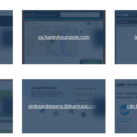
va.happyhourspots.com
l
pinksandgreens.bitnamiapp.com
cdn.