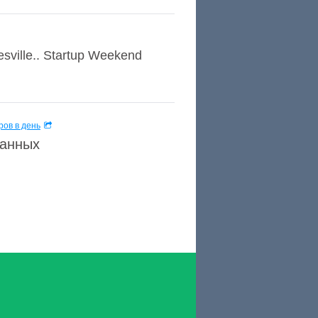
esville.. Startup Weekend
ов в день
данных