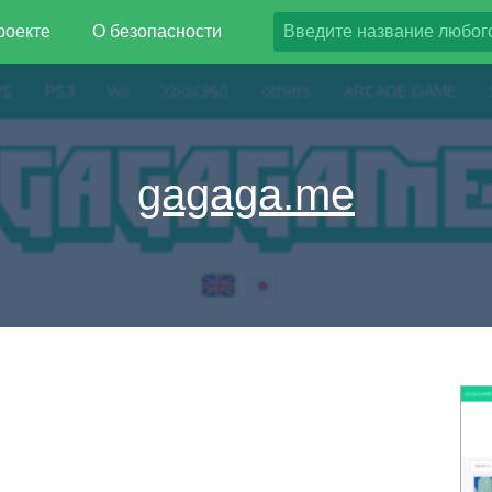
роекте
О безопасности
gagaga.me