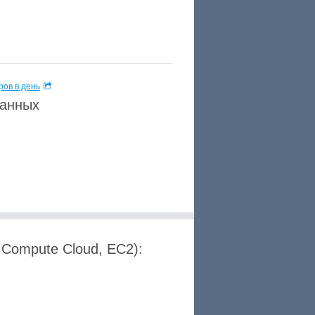
ов в день
данных
 Compute Cloud, EC2):