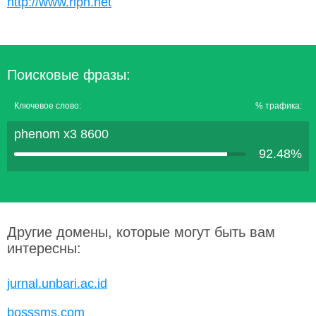
http://www.ripn.net
Поисковые фразы:
Ключевое слово:
% трафика:
phenom x3 8600
92.48%
Другие домены, которые могут быть вам
интересны:
jurnal.unbari.ac.id
bosssms.com