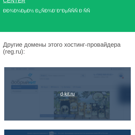
CENTER
ÐÐ¾Ð¼ÐµÐ½ Ð¿ÑÐ¾Ð´Ð°ÐµÑÑÑ Ð ÑÑ
Другие домены этого хостинг-провайдера
(reg.ru):
d-kit.ru