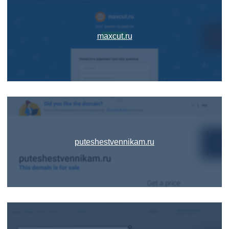
maxcut.ru
puteshestvennikam.ru