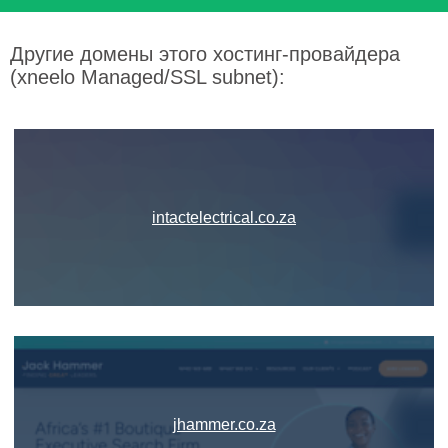
Другие домены этого хостинг-провайдера
(xneelo Managed/SSL subnet):
intactelectrical.co.za
jhammer.co.za