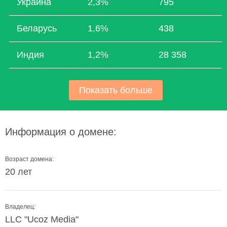
Украина
2,3%
795
Беларусь
1,6%
438
Индия
1,2%
28 358
Показать больше
Информация о домене:
Возраст домена:
20 лет
Владелец:
LLC "Ucoz Media"