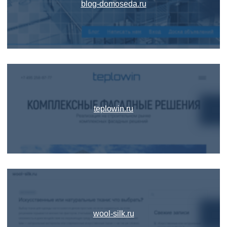
blog-domoseda.ru
teplowin.ru
wool-silk.ru