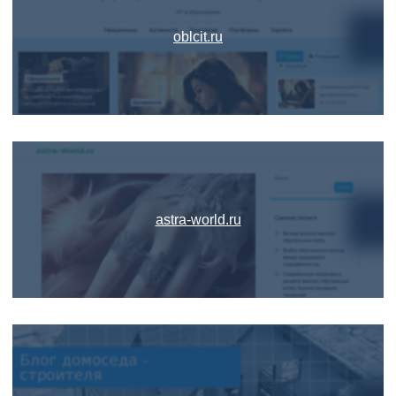
oblcit.ru
astra-world.ru