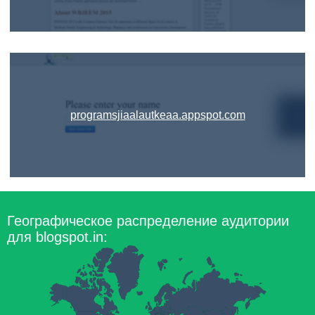
programsjiaalautkeaa.appspot.com
Географическое распределение аудитории
для blogspot.in: