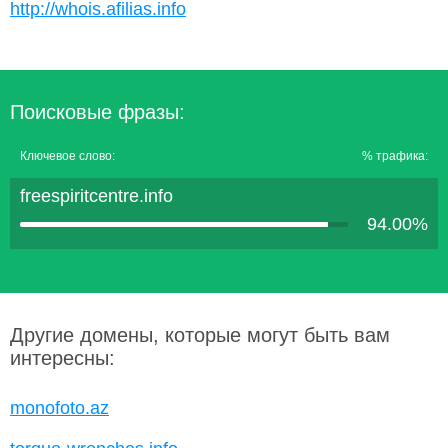
http://whois.afilias.info
Поисковые фразы:
Ключевое слово:
% трафика:
freespiritcentre.info
94.00%
Другие домены, которые могут быть вам
интересны:
monofoto.az