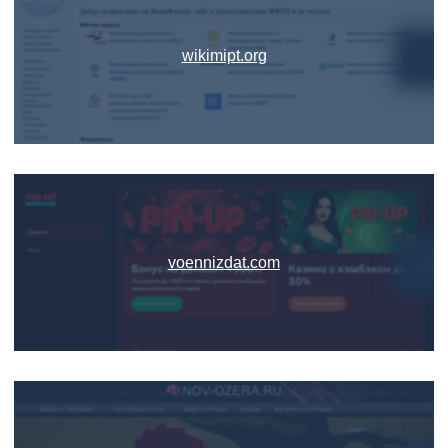
wikimipt.org
voennizdat.com