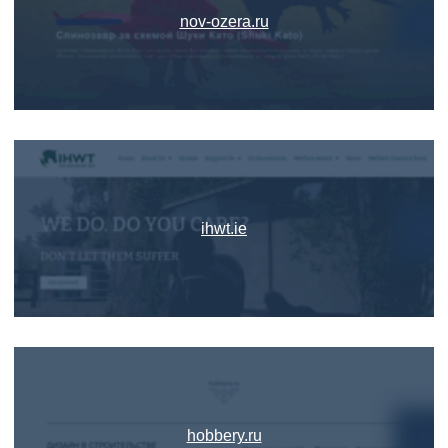
nov-ozera.ru
ihwt.ie
hobbery.ru