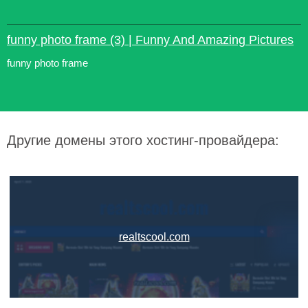
funny photo frame (3) | Funny And Amazing Pictures
funny photo frame
Другие домены этого хостинг-провайдера:
realtscool.com