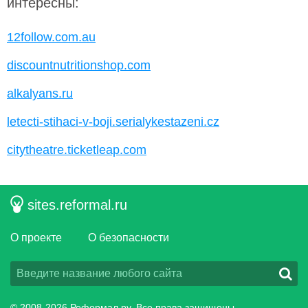
интересны:
12follow.com.au
discountnutritionshop.com
alkalyans.ru
letecti-stihaci-v-boji.serialykestazeni.cz
citytheatre.ticketleap.com
sites.reformal.ru
О проекте
О безопасности
© 2008-2026
Реформал.ру
, Все права защищены.