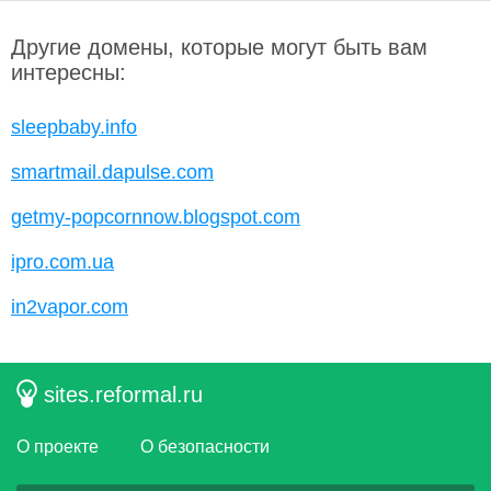
Другие домены, которые могут быть вам
интересны:
sleepbaby.info
smartmail.dapulse.com
getmy-popcornnow.blogspot.com
ipro.com.ua
in2vapor.com
sites.reformal.ru
О проекте
О безопасности