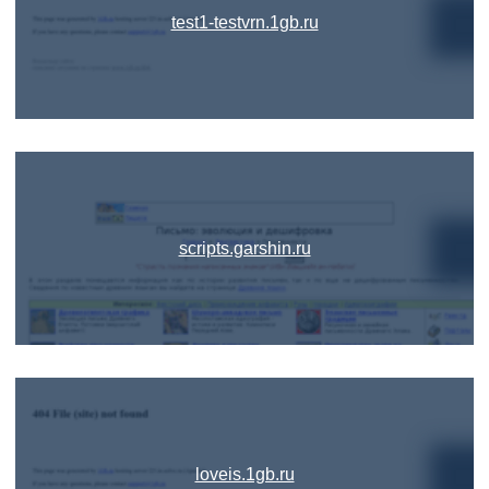
test1-testvrn.1gb.ru
scripts.garshin.ru
loveis.1gb.ru