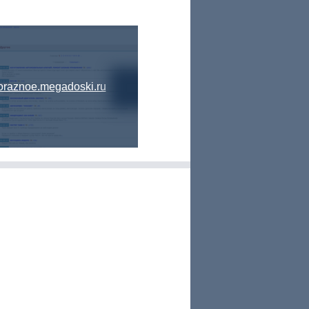
oraznoe.megadoski.ru