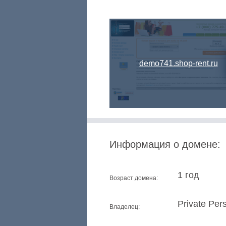
demo741.shop-rent.ru
Информация о домене:
1 год
Возраст домена:
Private Per
Владелец: