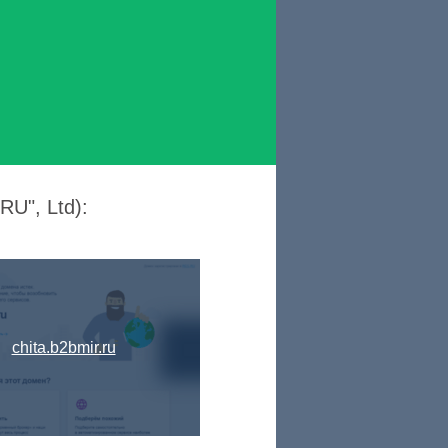
U", Ltd):
chita.b2bmir.ru