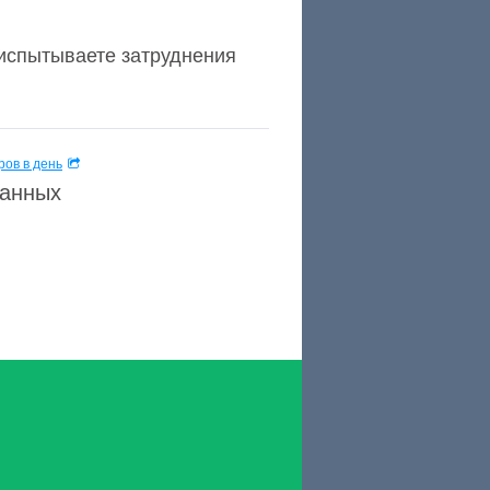
 испытываете затруднения
ов в день
данных