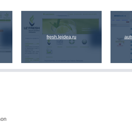
fresh.leidea.ru
aut
son