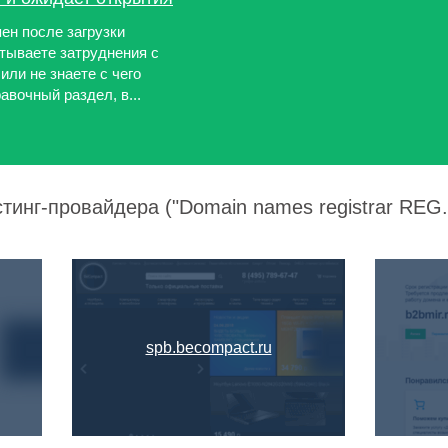
ен после загрузки
тываете затруднения с
ли не знаете с чего
авочный раздел, в...
тинг-провайдера ("Domain names registrar REG.R
spb.becompact.ru