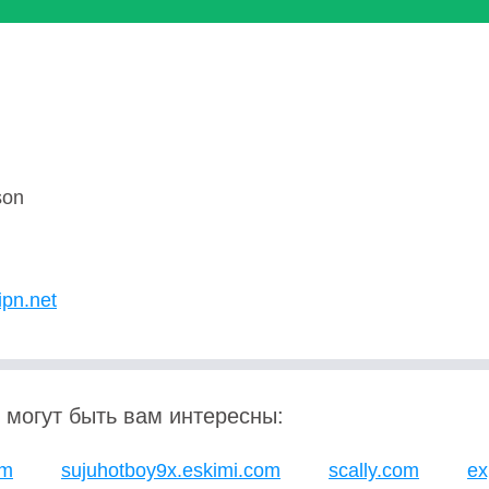
son
ipn.net
 могут быть вам интересны:
om
sujuhotboy9x.eskimi.com
scally.com
ex