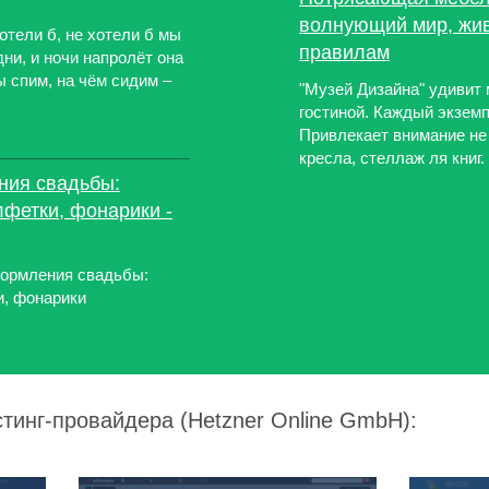
волнующий мир, жи
Хотели б, не хотели б мы
правилам
дни, и ночи напролёт она
ы спим, на чём сидим –
"Музей Дизайна" удивит
гостиной. Каждый экзем
Привлекает внимание не 
кресла, стеллаж ля книг.
ния свадьбы:
лфетки, фонарики -
формления свадьбы:
и, фонарики
стинг-провайдера (Hetzner Online GmbH):