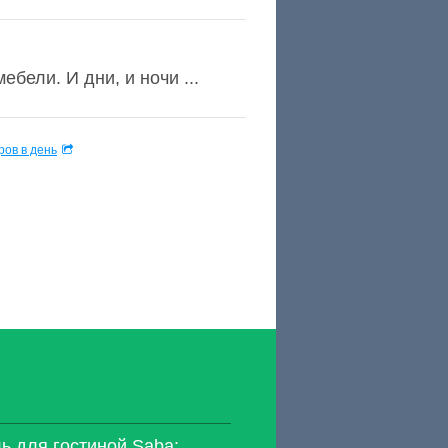
ебели. И дни, и ночи ...
ов в день
 для гостиной Saba: