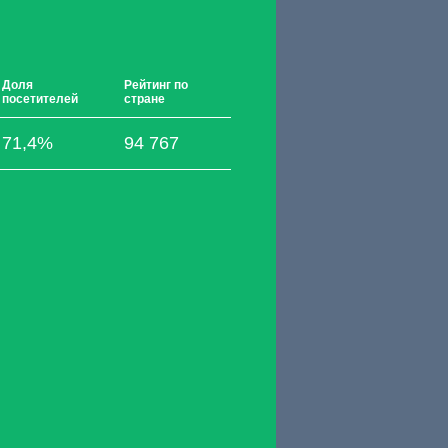
Доля
Рейтинг по
посетителей
стране
71,4%
94 767