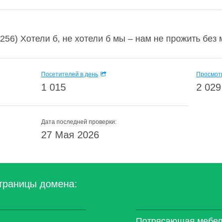
256) Хотели б, не хотели б мы – нам не прожить без м
Посетителей в день
Просмотр
1 015
2 029
Дата последней проверки:
27 Мая 2026
траницы домена:
Потрясающая мебель