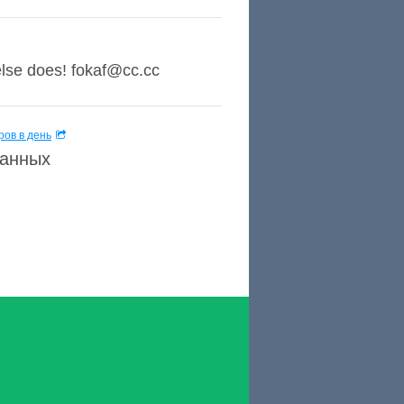
else does! fokaf@cc.cc
ов в день
данных