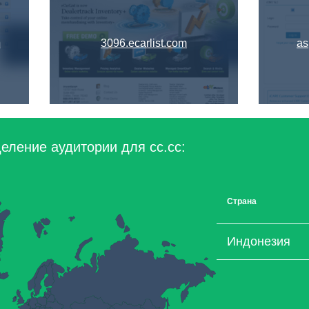
csm2014.abstractcentral.com
m
3096.ecarlist.com
as
еление аудитории для cc.cc:
Страна
Индонезия