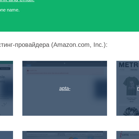
 one name.
тинг-провайдера (Amazon.com, Inc.):
apta-