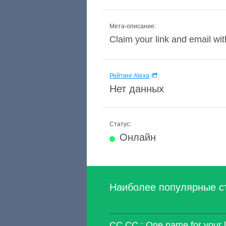
Мета-описание:
Claim your link and email w
Рейтинг Alexa
Нет данных
Статус:
Онлайн
Наиболее популярные с
CC.CC : One name for your l