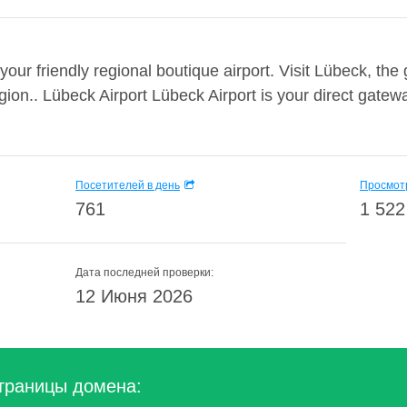
our friendly regional boutique airport. Visit Lübeck, the 
ion.. Lübeck Airport Lübeck Airport is your direct gatewa
.
Посетителей в день
Просмотр
761
1 522
Дата последней проверки:
12 Июня 2026
траницы домена: