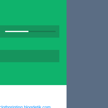
lothprinting.blogdetik.com