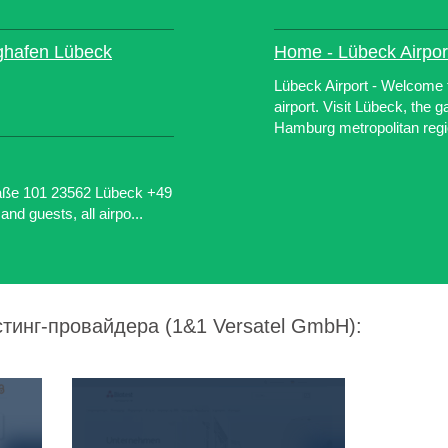
ughafen Lübeck
Home - Lübeck Airpor
Lübeck Airport - Welcome t
airport. Visit Lübeck, the g
Hamburg metropolitan regi
aße 101 23562 Lübeck +49
nd guests, all airpo...
стинг-провайдера (1&1 Versatel GmbH):