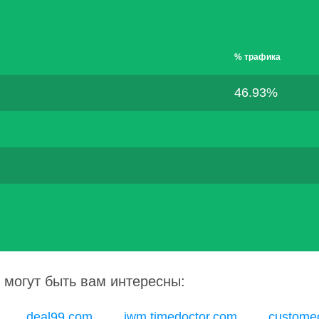
% трафика
46.93%
 могут быть вам интересны:
deal99.com
jwm.timedoctor.com
customec