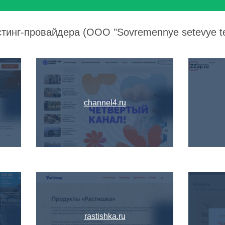
тинг-провайдера (OOO "Sovremennye setevye tek
channel4.ru
rastishka.ru