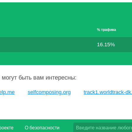
% трафика
16.15%
 могут быть вам интересны:
elp.me
selfcomposing.org
track1.worldtrack-d
роекте
О безопасности