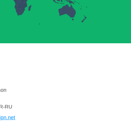
son
R-RU
ipn.net