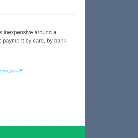
is inexpensive around a
e: payment by card, by bank
ов в день