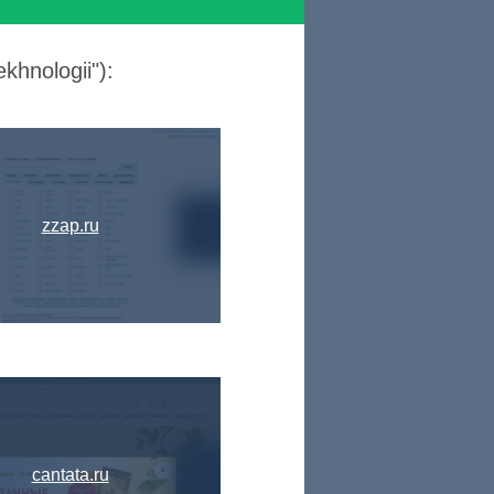
hnologii"):
zzap.ru
cantata.ru