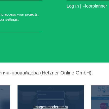
Log In | Floorplanner
 to access your projects,
ur settings.
стинг-провайдера (Hetzner Online GmbH):
images-moderate.ru