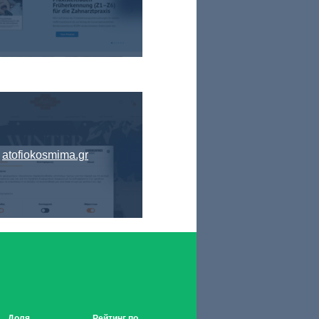
atofiokosmima.gr
Доля
Рейтинг по