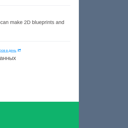
ou can make 2D blueprints and
ов в день
данных