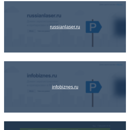
russianlaser.ru
infobiznes.ru