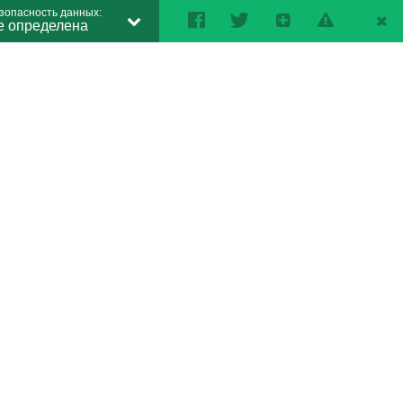
зопасность данных:
е определена