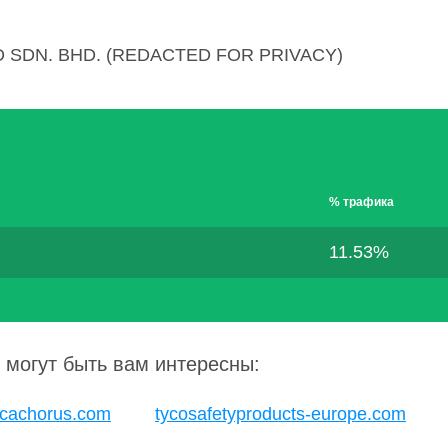
 SDN. BHD. (REDACTED FOR PRIVACY)
% трафика
11.53%
 могут быть вам интересны:
ecachorus.com
tycosafetyproducts-europe.com