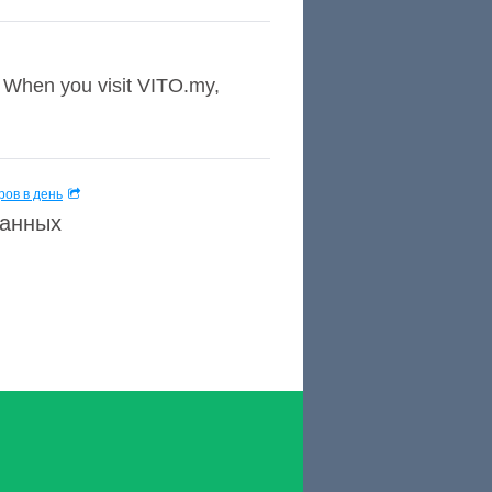
en you visit VITO.my,
ов в день
данных