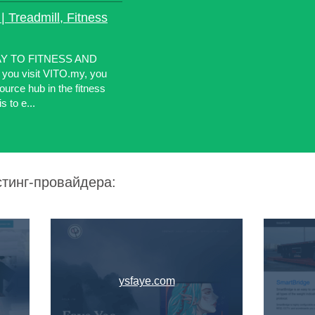
| Treadmill, Fitness
Y TO FITNESS AND
u visit VITO.my, you
source hub in the fitness
s to e...
стинг-провайдера:
ysfaye.com