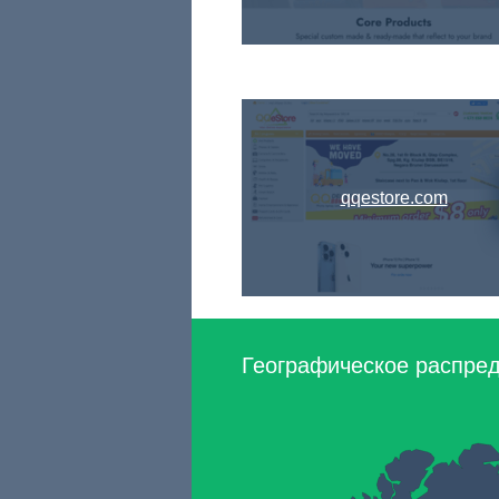
qqestore.com
Географическое распред