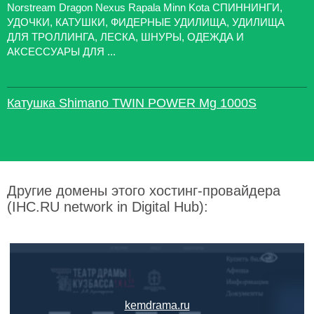
Norstream Dragon Nexus Rapala Minn Kota СПИННИНГИ,
УДОЧКИ, КАТУШКИ, ФИДЕРНЫЕ УДИЛИЩА, УДИЛИЩА
ДЛЯ ТРОЛЛИНГА, ЛЕСКА, ШНУРЫ, ОДЕЖДА И
АКСЕССУАРЫ ДЛЯ ...
Катушка Shimano TWIN POWER Mg 1000S
Другие домены этого хостинг-провайдера
(IHC.RU network in Digital Hub):
kemdrama.ru