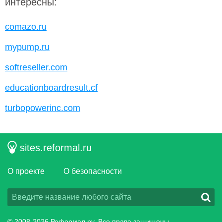
интересны:
comazo.ru
mypump.ru
softreseller.com
educationboardresult.cf
turbopowerinc.com
sites.reformal.ru
О проекте
О безопасности
© 2008-2026
Реформал.ру
, Все права защищены.