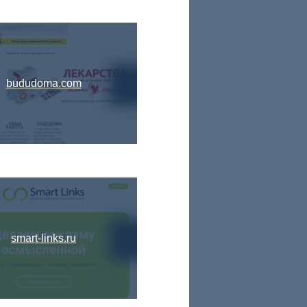
bududoma.com
smart-links.ru