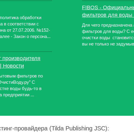
FIBOS - Официальны
фильтров для воды 
политика обработки
 в соответствии с
Для чего предназначена
на от 27.07.2006. №152-
фильтров для воды? С е
ее - Закон о персона...
очистки воды становитс
вы не только не задумыв
т производителя
| Новости
ытовым фильтров по
ОчистиВоду.ру” С
стке воды будь-то в
 предприятии ...
инг-провайдера (Tilda Publishing JSC):