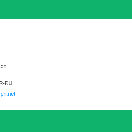
son
R-RU
ipn.net