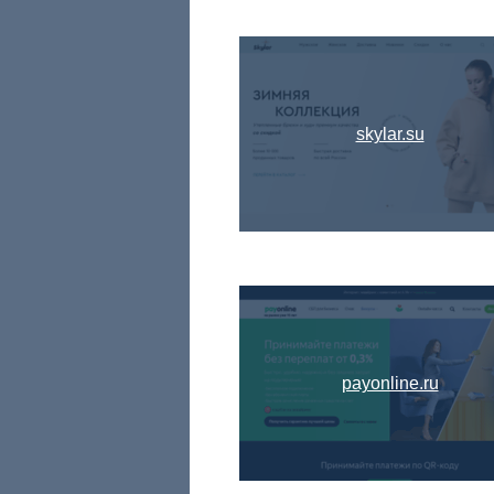
skylar.su
payonline.ru