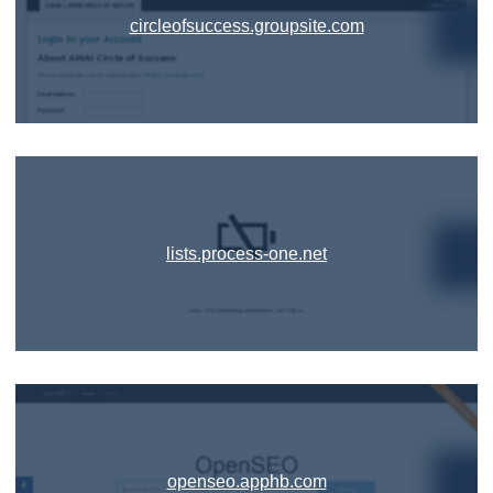
circleofsuccess.groupsite.com
lists.process-one.net
openseo.apphb.com