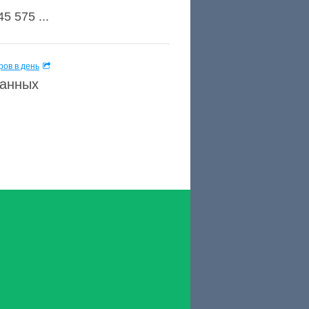
5 575 ...
ов в день
данных