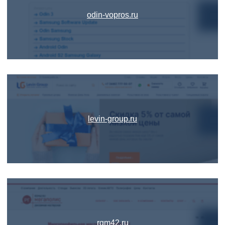
odin-vopros.ru
levin-group.ru
rgm42.ru