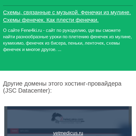
Схемы, связанные с музыкой. Фенечки из мулине.
Схемы фенечек. Как плести фенечки.
О сайте Fene4ki.ru - сайт по рукоделию, где вы сможете
найти разнообразные уроки по плетению фенечек из мулине,
кумихимо, фенечек из бисера, пеньки, ленточек, схемы
фенечек и многое другое. ...
Другие домены этого хостинг-провайдера
(JSC Datacenter):
vetmedicus.ru