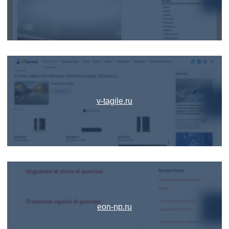
v-tagile.ru
eon-np.ru