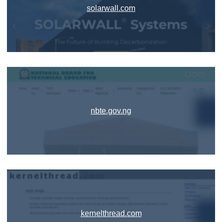
solarwall.com
nbte.gov.ng
kernelthread.com