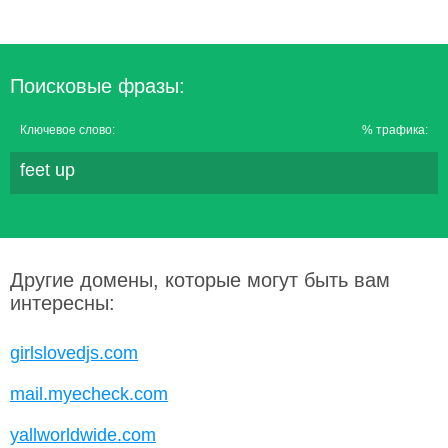
Поисковые фразы:
Ключевое слово:
% трафика:
feet up
Другие домены, которые могут быть вам
интересны:
girlslovedjs.com
mail.myecheck.com
yallworldwide.com