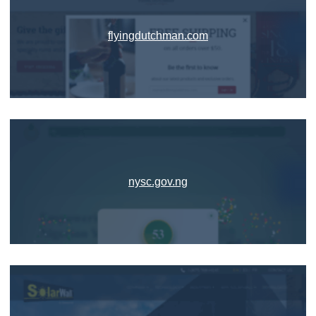
flyingdutchman.com
nysc.gov.ng