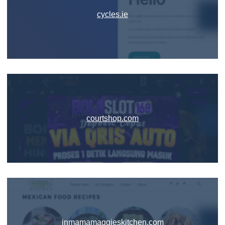
cycles.ie
courtshop.com
inmamamaggieskitchen.com