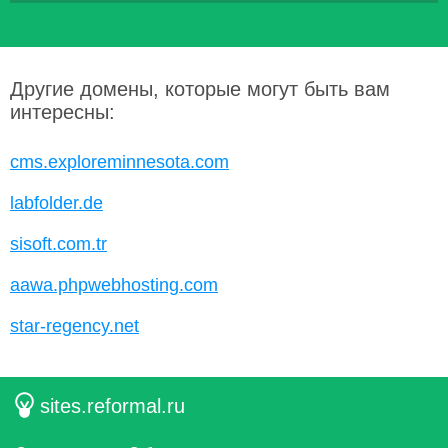
Другие домены, которые могут быть вам
интересны:
cms.exploreminnesota.com
labfolder.de
sisoft.com.tr
aawa.phpwebhosting.com
star-regency.net
sites.reformal.ru