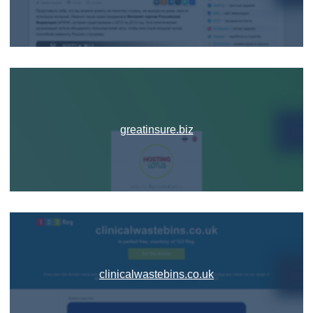
greatinsure.biz
clinicalwastebins.co.uk