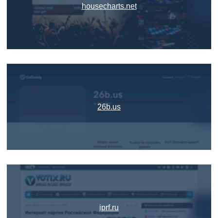
housecharts.net
26b.us
iprf.ru