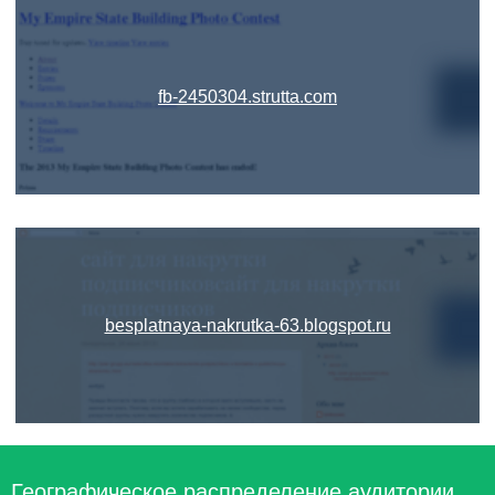
fb-2450304.strutta.com
besplatnaya-nakrutka-63.blogspot.ru
Географическое распределение аудитории