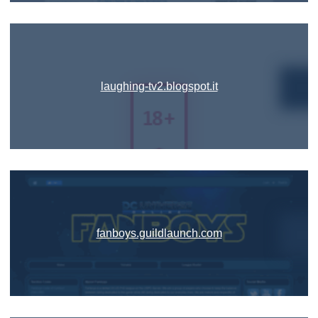
laughing-tv2.blogspot.it
fanboys.guildlaunch.com