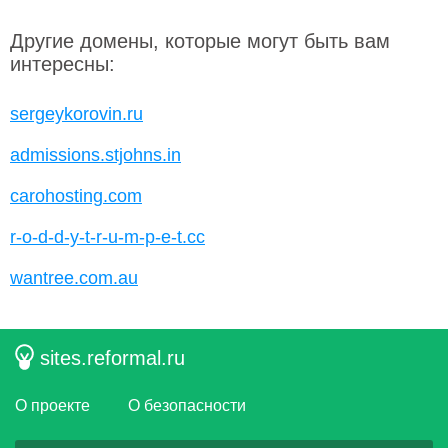
Другие домены, которые могут быть вам
интересны:
sergeykorovin.ru
admissions.stjohns.in
carohosting.com
r-o-d-d-y-t-r-u-m-p-e-t.cc
wantree.com.au
sites.reformal.ru
О проекте
О безопасности