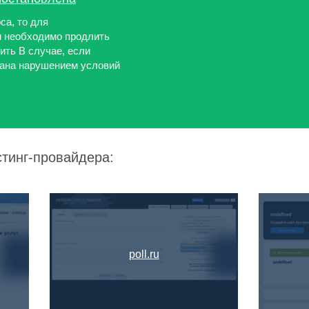
са, то для
м необходимо продлить
ить В случае, если
вана нарушением условий
стинг-провайдера:
poll.ru