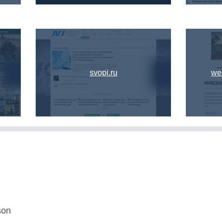
svopi.ru
we
son