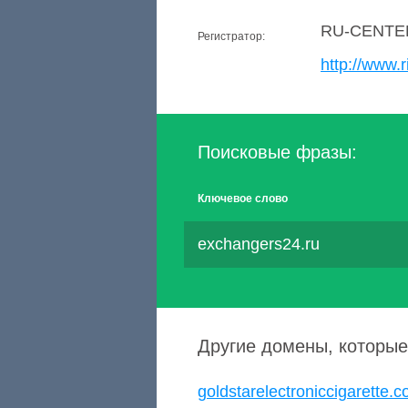
RU-CENTE
Регистратор:
http://www.r
Поисковые фразы:
Ключевое слово
exchangers24.ru
Другие домены, которые
goldstarelectroniccigarette.c