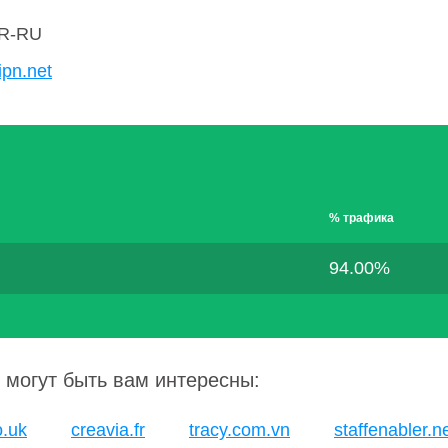
R-RU
ipn.net
% трафика
94.00%
 могут быть вам интересны:
o.uk
creavia.fr
tracy.com.vn
staffenabler.n