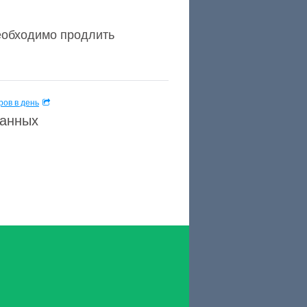
еобходимо продлить
ов в день
данных