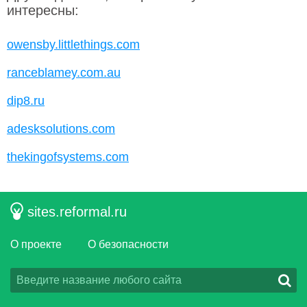
интересны:
owensby.littlethings.com
ranceblamey.com.au
dip8.ru
adesksolutions.com
thekingofsystems.com
sites.reformal.ru
О проекте
О безопасности