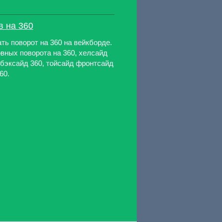
в на 360
ать поворот на 360 на вейкборде.
вных поворота на 360, хелсайд
 бэксайд 360, тойсайд фронтсайд
60.