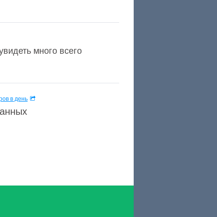
видеть много всего
.
ов в день
данных