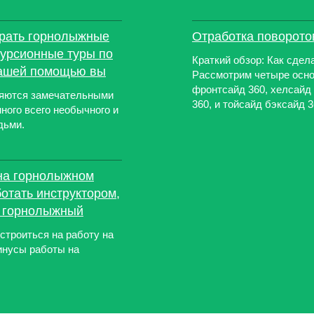
брать горнолыжные
Отработка поворото
курсионные туры по
Краткий обзор: Как сдел
нашей помощью вы
Рассмотрим четыре осно
фронтсайд 360, хелсайд
ляются замечательными
360, и тойсайд бэксайд 3
ного всего необычного и
дьми.
 на горнолыжном
ботать инструктором,
а горнолыжный
строиться на работу на
инусы работы на