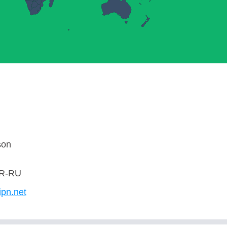
son
R-RU
ipn.net