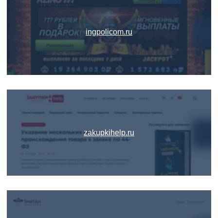
ingpolicom.ru
zakupkihelp.ru