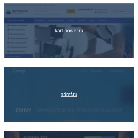
kart-power.ru
adref.ru