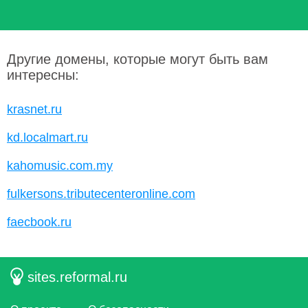
Другие домены, которые могут быть вам
интересны:
krasnet.ru
kd.localmart.ru
kahomusic.com.my
fulkersons.tributecenteronline.com
faecbook.ru
sites.reformal.ru