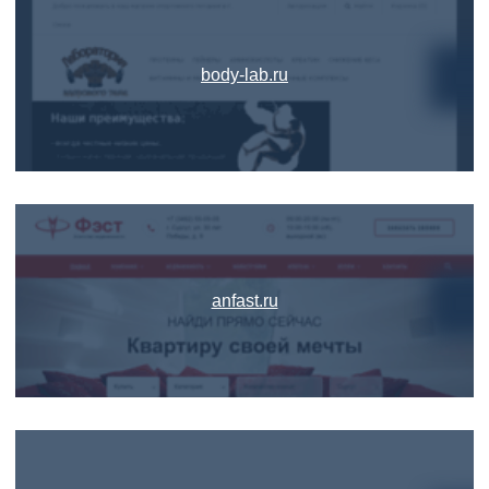
body-lab.ru
anfast.ru