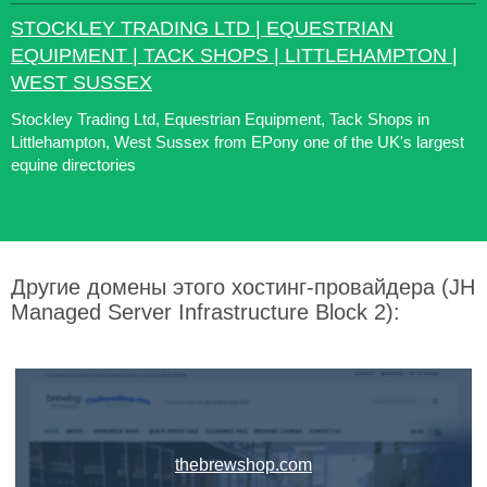
STOCKLEY TRADING LTD | EQUESTRIAN
EQUIPMENT | TACK SHOPS | LITTLEHAMPTON |
WEST SUSSEX
Stockley Trading Ltd, Equestrian Equipment, Tack Shops in
Littlehampton, West Sussex from EPony one of the UK's largest
equine directories
Другие домены этого хостинг-провайдера (JH
Managed Server Infrastructure Block 2):
thebrewshop.com