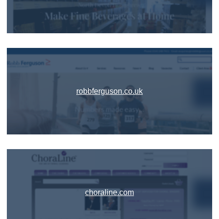
robbferguson.co.uk
choraline.com