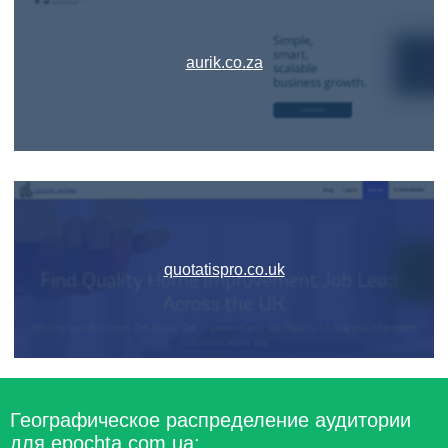
aurik.co.za
quotatispro.co.uk
Географическое распределение аудитории
для epochta.com.ua: