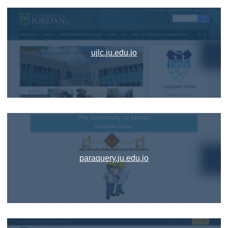
ujlc.ju.edu.jo
paraquery.ju.edu.jo