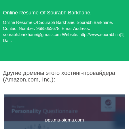
Online Resume Of Sourabh Barkhane.
Online Resume Of Sourabh Barkhane. Sourabh Barkhane.
Contact Number: 9685059678. Email Address:
sourabh.barkhane@gmail.com Website: http://www.sourabh.in[1]
Da...
Другие домены этого хостинг-провайдера
(Amazon.com, Inc.):
pps.mu-sigma.com