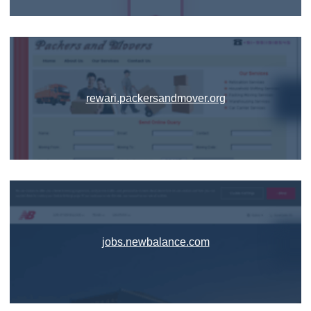
rewari.packersandmover.org
jobs.newbalance.com