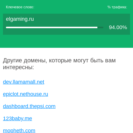
Ключевое слово:
% трафика:
elgaming.ru
94.00%
Другие домены, которые могут быть вам
интересны:
dev.llamamall.net
epiclot.nethouse.ru
dashboard.thepsi.com
123baby.me
mopheth.com