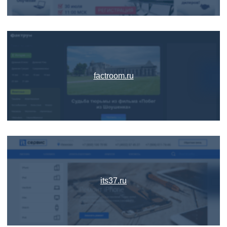
factroom.ru
its37.ru