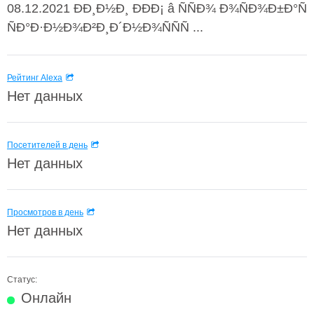
08.12.2021 ÐÐ¸Ð½Ð¸ ÐÐÐ¡ â ÑÑÐ¾ Ð¾ÑÐ¾Ð±Ð°Ñ
ÑÐ°Ð·Ð½Ð¾Ð²Ð¸Ð´Ð½Ð¾ÑÑÑ ...
Рейтинг Alexa
Нет данных
Посетителей в день
Нет данных
Просмотров в день
Нет данных
Статус:
Онлайн