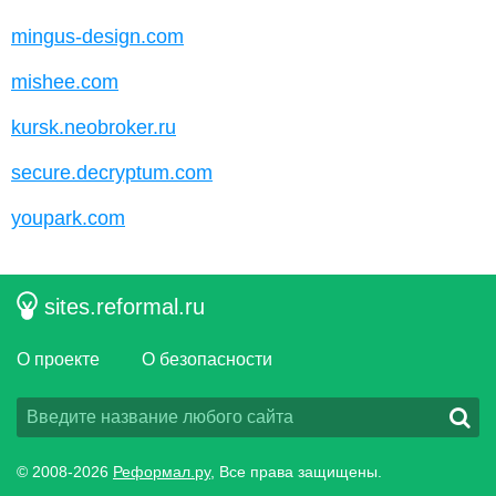
mingus-design.com
mishee.com
kursk.neobroker.ru
secure.decryptum.com
youpark.com
sites.reformal.ru
О проекте
О безопасности
© 2008-2026
Реформал.ру
, Все права защищены.