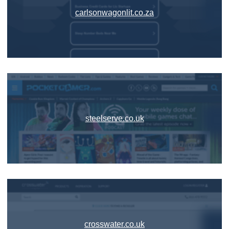
carlsonwagonlit.co.za
steelserve.co.uk
crosswater.co.uk